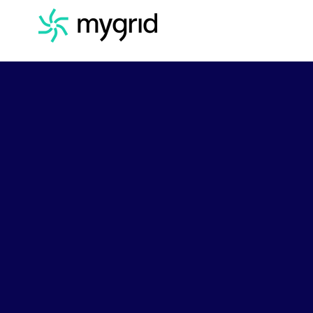
Werde Te
etwas B